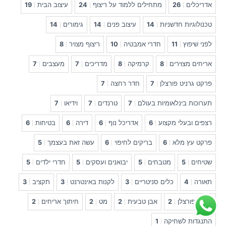
אדריכלים
26
מתחילים ללמוד על ריצוף
24
עיצוב הבית
19
טכנולוגיות חדשניות
14
עיצוב פנים
14
גימורים
14
לפני שיפוץ
11
חדרי אמבטיה
10
ריצוף מצויר
8
אריחים מצוירים
8
קרמיקה
8
מדריכים
7
מעצבים
7
פרקט גרניט פורצלן
7
חדר רחצה
7
תערוכות בינלאומיות בעולם
7
טרנדים
7
וידיאו
7
רצפים ובעלי מקצוע
6
אדריכל נוף
6
דירה
6
בטיחות
6
פרקט עץ מלא
6
בריקים לחיפוי
6
עשה זאת בעצמך
5
שטיחים
5
מטבחים
5
יבואנים ועסקים
5
חדרי ילדים
5
תאורה
4
כלים סניטריים
3
לקנות באינטרנט
3
תקציב
3
גרניט פורצלן
2
אבן טבעית
2
מט
2
חיתוך אריחים
2
התנגדות לשחיקה
1