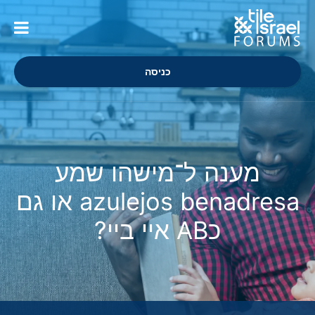
כניסה
מענה ל־מישהו שמע
azulejos benadresa או גם
כAB איי ביי?