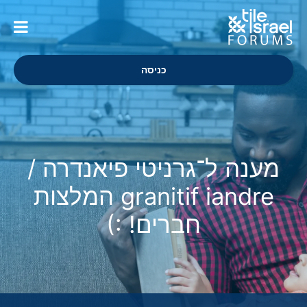
כניסה
מענה ל־גרניטי פיאנדרה /
granitif iandre המלצות
חברים! :)