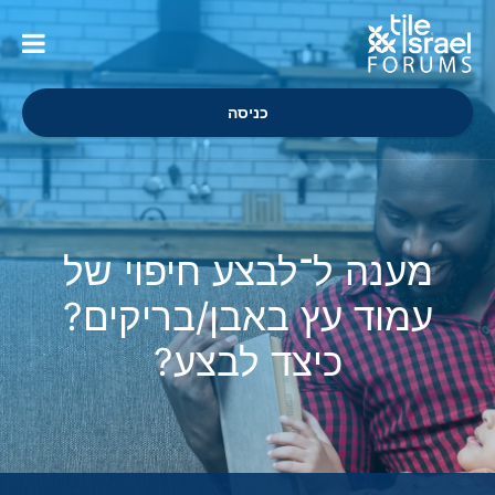
כניסה
מענה ל־לבצע חיפוי של
עמוד עץ באבן/בריקים?
כיצד לבצע?