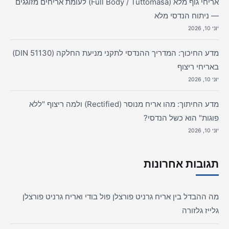
אריחי גוף מלא (Full Body / Tuttomasa) לעומת אריחים מזוגגים
— ניתוח הנדסי מלא
יוני 10, 2026
מדע החיכוך: המדריך ההנדסי לתקני מניעת החלקה (DIN 51130)
באריחי ריצוף
יוני 10, 2026
מדע החיתוך: מהו אריח מנוסר (Rectified) ולמה ריצוף "ללא
פוגות" הוא כשל הנדסי?
יוני 10, 2026
תגובות אחרונות
מה ההבדל בין אריח גרניט פורצלן פול בודי ואריח גרניט פורצלן
גלייז גלזורה