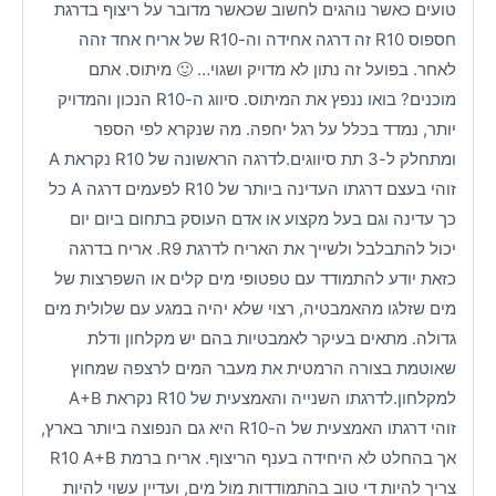
טועים כאשר נוהגים לחשוב שכאשר מדובר על ריצוף בדרגת
חספוס R10 זה דרגה אחידה וה-R10 של אריח אחד זהה
לאחר. בפועל זה נתון לא מדויק ושגוי… 🙂 מיתוס. אתם
מוכנים? בואו ננפץ את המיתוס. סיווג ה-R10 הנכון והמדויק
יותר, נמדד בכלל על רגל יחפה. מה שנקרא לפי הספר
ומתחלק ל-3 תת סיווגים.לדרגה הראשונה של R10 נקראת A
זוהי בעצם דרגתו העדינה ביותר של R10 לפעמים דרגה A כל
כך עדינה וגם בעל מקצוע או אדם העוסק בתחום ביום יום
יכול להתבלבל ולשייך את האריח לדרגת R9. אריח בדרגה
כזאת יודע להתמודד עם טפטופי מים קלים או השפרצות של
מים שזלגו מהאמבטיה, רצוי שלא יהיה במגע עם שלולית מים
גדולה. מתאים בעיקר לאמבטיות בהם יש מקלחון ודלת
שאוטמת בצורה הרמטית את מעבר המים לרצפה שמחוץ
למקלחון.לדרגתו השנייה והאמצעית של R10 נקראת A+B
זוהי דרגתו האמצעית של ה-R10 היא גם הנפוצה ביותר בארץ,
אך בהחלט לא היחידה בענף הריצוף. אריח ברמת R10 A+B
צריך להיות די טוב בהתמודדות מול מים, ועדיין עשוי להיות