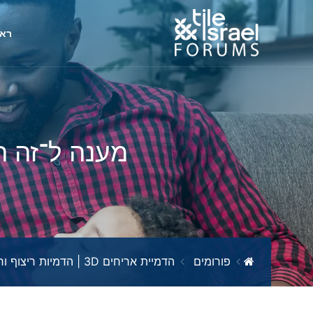
ראש
מענה ל־זה ה
פורומים
הדמיית אריחים 3D | הדמיות ריצוף וחיפוי ברזולוציה גבוהה | Tile Israel