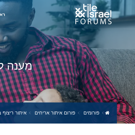
ראש
מענה ל־
פורומים
פורום איתור אריחים
איתור ריצוף ב