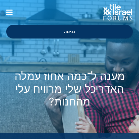
כניסה
מענה ל־כמה אחוז עמלה
האדריכל שלי מרוויח עלי
מהחנות?