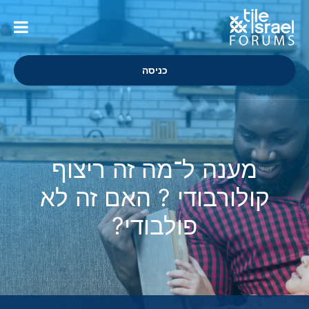
כניסה
מענה ל־מה זה ריצוף
קולורבודי ? האם זה לא
פולבודי?