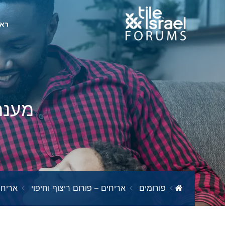
ראש
מענה
פורומים
אריחים – פורום ריצוף וחיפוי
אריחי