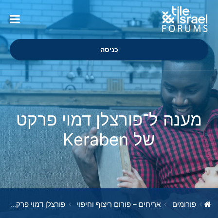
כניסה
מענה ל־פורצלן דמוי פרקט
של Keraben
פורומים
אריחים – פורום ריצוף וחיפוי
פורצלן דמוי פרקט של Keraben