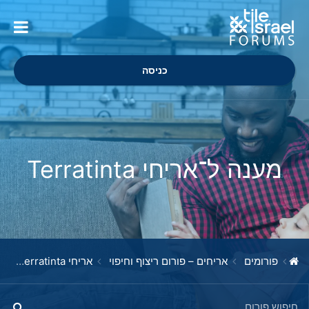
כניסה
מענה ל־אריחי Terratinta
פורומים
אריחים – פורום ריצוף וחיפוי
אריחי Terratinta
מ