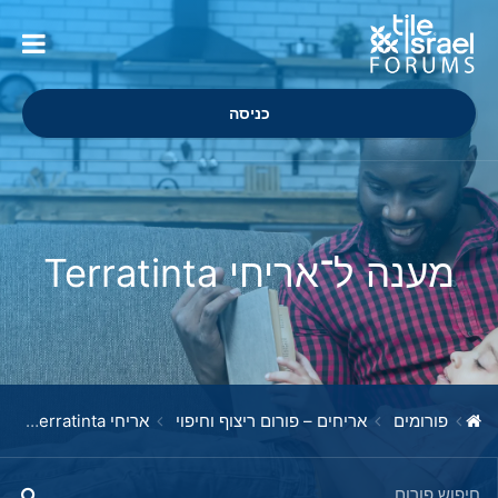
כניסה
מענה ל־אריחי Terratinta
פורומים
אריחים – פורום ריצוף וחיפוי
אריחי Terratinta
מ