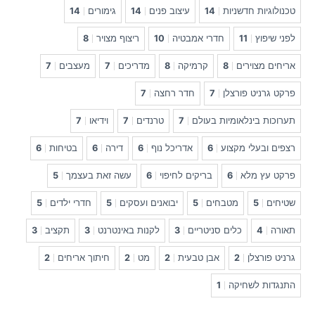
טכנולוגיות חדשניות
14
עיצוב פנים
14
גימורים
14
לפני שיפוץ
11
חדרי אמבטיה
10
ריצוף מצויר
8
אריחים מצוירים
8
קרמיקה
8
מדריכים
7
מעצבים
7
פרקט גרניט פורצלן
7
חדר רחצה
7
תערוכות בינלאומיות בעולם
7
טרנדים
7
וידיאו
7
רצפים ובעלי מקצוע
6
אדריכל נוף
6
דירה
6
בטיחות
6
פרקט עץ מלא
6
בריקים לחיפוי
6
עשה זאת בעצמך
5
שטיחים
5
מטבחים
5
יבואנים ועסקים
5
חדרי ילדים
5
תאורה
4
כלים סניטריים
3
לקנות באינטרנט
3
תקציב
3
גרניט פורצלן
2
אבן טבעית
2
מט
2
חיתוך אריחים
2
התנגדות לשחיקה
1