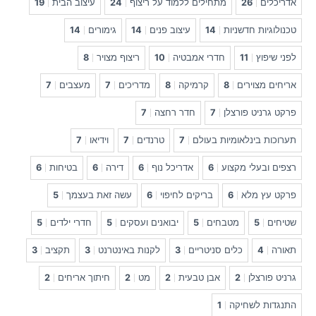
אדריכלים
26
מתחילים ללמוד על ריצוף
24
עיצוב הבית
19
טכנולוגיות חדשניות
14
עיצוב פנים
14
גימורים
14
לפני שיפוץ
11
חדרי אמבטיה
10
ריצוף מצויר
8
אריחים מצוירים
8
קרמיקה
8
מדריכים
7
מעצבים
7
פרקט גרניט פורצלן
7
חדר רחצה
7
תערוכות בינלאומיות בעולם
7
טרנדים
7
וידיאו
7
רצפים ובעלי מקצוע
6
אדריכל נוף
6
דירה
6
בטיחות
6
פרקט עץ מלא
6
בריקים לחיפוי
6
עשה זאת בעצמך
5
שטיחים
5
מטבחים
5
יבואנים ועסקים
5
חדרי ילדים
5
תאורה
4
כלים סניטריים
3
לקנות באינטרנט
3
תקציב
3
גרניט פורצלן
2
אבן טבעית
2
מט
2
חיתוך אריחים
2
התנגדות לשחיקה
1