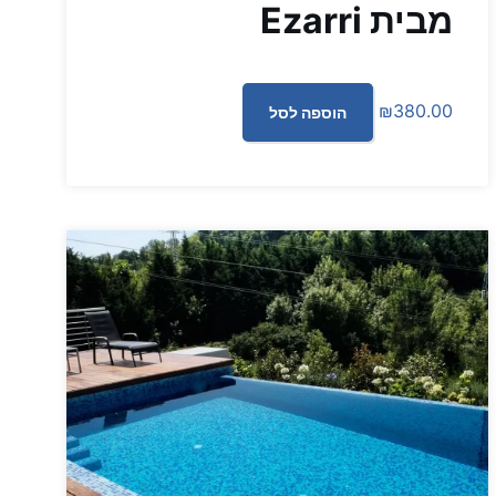
מבית Ezarri
₪
380.00
הוספה לסל